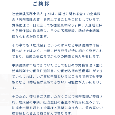
ご挨拶
社会保険労務士法人Q-allは、弊社に関わる全ての企業様
の「労務管理の質」を向上することを目的としています。
労務管理と一口に言っても従業員の給与計算、入退社に伴
う各種保険の取得喪失、日々の労務相談、助成金申請等、
様々なものがあります。
その中でも「助成金」というのは単なる申請書類の作成・
提出だけではなく、申請に伴う要件が特に細かく設定され
ており、助成金受給までかなりの時間と労力を要します。
申請書類は作成できていたとしても日々の労務管理（主に
就業規則や労働条件通知書、労働者名簿の整備等）ができ
ていなければ、いざ支給申請というところまで来ても不支
給となる（助成金が受給できない）可能性が大いにありま
す。
そのため、弊社をご活用いただくことで労務管理が整備さ
れ、助成金の申請、担当窓口の審査等が円滑に進みます。
助成金申請を通じて企業様と真摯に向き合い、質の高い労
務管理となるよう取り組んで参ります。