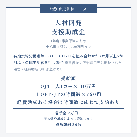
特別育成訓練コース
人材開発
支援助成金
1年度1事業所当たりの
支給限度額は1,000万円まで
有期契約労働者等にOJT＋OFF-JTを組み合わせた2か月以上6か
月以下の職業訓練を行う場合
※訓練後に正規雇用等に転換された
場合は経費助成の引き上げあり
受給額
OJT 1人1コース 10万円
＋OFF-JTの時間数×760円
経費助成ある場合は時間数に応じて支給あり
着手金 2万円～
※人数や地域によって変動します
成功報酬 20％