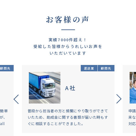
お客様の声
実績7000件超え！
受給した皆様からうれしいお声を
いただいています
顧問先
運送業
顧問先
A社
が簡単
普段から担当者の方と頻繫にやり取りができて
申請
が、
いたため、助成金に関する書類が届いた時もす
来な
ll
ぐに相談することができました。
対応