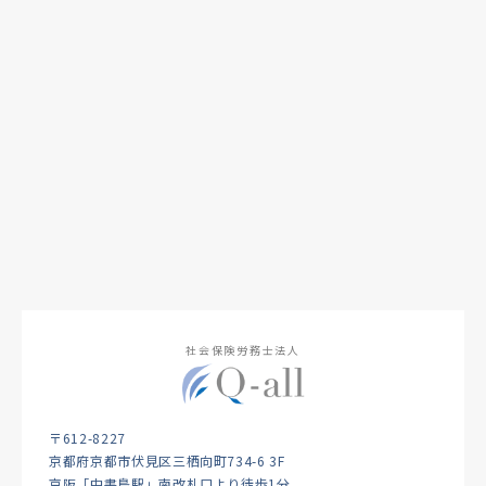
社会保険労務士法人
〒612-8227
京都府京都市伏見区三栖向町734-6 3F
京阪「中書島駅」南改札口より徒歩1分