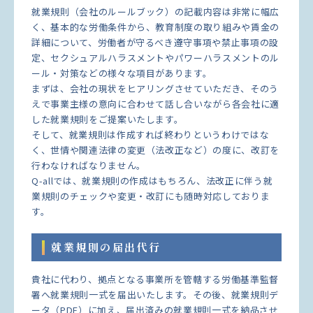
就業規則（会社のルールブック）の記載内容は非常に幅広
く、基本的な労働条件から、教育制度の取り組みや賃金の
詳細について、労働者が守るべき遵守事項や禁止事項の設
定、セクシュアルハラスメントやパワーハラスメントのル
ール・対策などの様々な項目があります。
まずは、会社の現状をヒアリングさせていただき、そのう
えで事業主様の意向に合わせて話し合いながら各会社に適
した就業規則をご提案いたします。
そして、就業規則は作成すれば終わりというわけではな
く、世情や関連法律の変更（法改正など）の度に、改訂を
行わなければなりません。
Q-allでは、就業規則の作成はもちろん、法改正に伴う就
業規則のチェックや変更・改訂にも随時対応しておりま
す。
就業規則の届出代行
貴社に代わり、拠点となる事業所を管轄する労働基準監督
署へ就業規則一式を届出いたします。その後、就業規則デ
ータ（PDF）に加え、届出済みの就業規則一式を納品させ