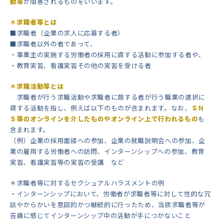
動等
が阻害されるものをいいます。
＊求職者等とは
■求職者（企業の求人に応募する者）
■求職者以外の者であって、
・事業主の実施する労働者の採用に資する活動に参加する者や、
・教育実習、看護実習その他の実習を受ける者
＊求職活動等とは
求職者が行う求職活動や求職者に類する者が行う職業の選択に
資する活動を指し、例えば以下のものが含まれます。なお、
ＳＮ
Ｓ等のオンラインを介したものやオンライン上で行われるもの
も
含まれます。
（例）企業の採用面接への参加、企業の就職説明会への参加、企
業の雇用する労働者への訪問、インターンシップへの参加、教育
実習、看護実習等の実習の受講 など
＊求職者等に対するセクシュアルハラスメントの例
・インターンシップにおいて、労働者が求職者等に対して性的な冗
談やからかいを意図的かつ継続的に行ったため、当該求職者等が
苦痛に感じてインターンシップ中の活動が手につかないこと