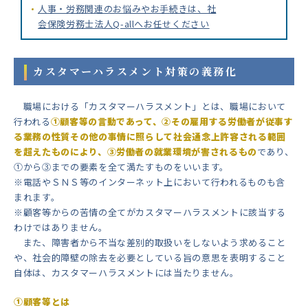
人事・労務関連のお悩みやお手続きは、社
会保険労務士法人Q-allへお任せください
カスタマーハラスメント対策の義務化
職場における「カスタマーハラスメント」とは、職場において
行われる
①顧客等の言動であって、②その雇用する労働者が従事す
る業務の性質その他の事情に照らして社会通念上許容される範囲
を超えたものにより、③労働者の就業環境が害されるもの
であり、
①から③までの要素を全て満たすものをいいます。
※電話やＳＮＳ等のインターネット上において行われるものも含
まれます。
※顧客等からの苦情の全てがカスタマーハラスメントに該当する
わけではありません。
また、障害者から不当な差別的取扱いをしないよう求めること
や、社会的障壁の除去を必要としている旨の意思を表明すること
自体は、カスタマーハラスメントには当たりません。
①顧客等とは