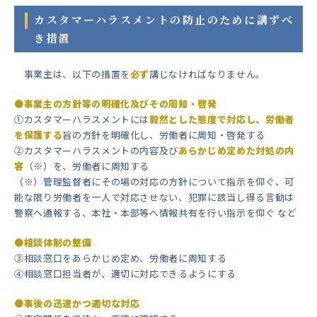
カスタマーハラスメントの防止のために講ずべ
き措置
事業主は、以下の措置を
必ず
講じなければなりません。
●事業主の方針等の明確化及びその周知・啓発
①カスタマーハラスメントには
毅然とした態度で対応し、労働者
を保護する
旨の方針を明確化し、労働者に周知・啓発する
②カスタマーハラスメントの内容及び
あらかじめ定めた対処の内
容
（※）を、労働者に周知する
（※）管理監督者にその場の対応の方針について指示を仰ぐ、可
能な限り労働者を一人で対応させない、犯罪に該当し得る言動は
警察へ通報する、本社・本部等へ情報共有を行い指示を仰ぐ など
●相談体制の整備
③相談窓口をあらかじめ定め、労働者に周知する
④相談窓口担当者が、適切に対応できるようにする
●事後の迅速かつ適切な対応