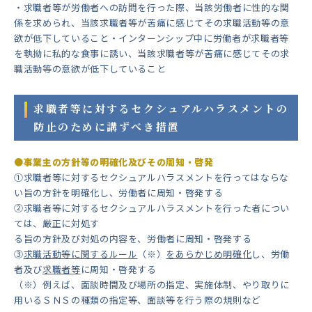
・求職者等が労働者への訪問を行った際、当該労働者に性的な関
係を求められ、当該求職者等が苦痛に感じてその求職活動等の意
欲が低下していること・インターンシップ中に労働者が求職者等
を執拗に私的な食事に誘い、当該求職者等が苦痛に感じてその求
職活動等の意欲が低下していること
求職者等に対するセクシュアルハラスメントの
防止のために講ずべき措置
●事業主の方針等の明確化及びその周知・啓発
①求職者等に対するセクシュアルハラスメントを行ってはならな
い旨の方針を明確化し、労働者に周知・啓発する
②求職者等に対するセクシュアルハラスメントを行った者につい
ては、厳正に対処す
る旨の方針及び対処の内容を、労働者に周知・啓発する
③
求職活動等に関するルール
（※）
をあらかじめ明確化
し、労働
者及び
求職者等
に周知・啓発する
（※）例えば、面談時間及び場所の指定、実施体制、やり取りに
用いるＳＮＳの種類の指定等、面談等を行う際の規則など