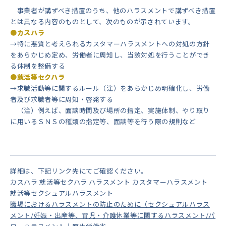
事業者が講ずべき措置のうち、他のハラスメントで講ずべき措置
とは異なる内容のものとして、次のものが示されています。
●カスハラ
→特に悪質と考えられるカスタマーハラスメントへの対処の方針
をあらかじめ定め、労働者に周知し、当該対処を行うことができ
る体制を整備する
●就活等セクハラ
→求職活動等に関するルール（注）をあらかじめ明確化し、労働
者及び求職者等に周知・啓発する
（注）例えば、面談時間及び場所の指定、実施体制、やり取り
に用いるＳＮＳの種類の指定等、面談等を行う際の規則など
詳細は、下記リンク先にてご確認ください。
カスハラ 就活等セクハラ ハラスメント カスタマーハラスメント
就活等セクシュアルハラスメント
職場におけるハラスメントの防止のために（セクシュアルハラス
メント/妊娠・出産等、育児・介護休業等に関するハラスメント/パ