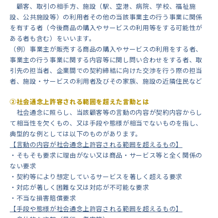
顧客、取引の相手方、施設（駅、空港、病院、学校、福祉施
設、公共施設等）の利用者その他の当該事業主の行う事業に関係
を有する者（今後商品の購入やサービスの利用等をする可能性が
ある者も含む）をいいます。
（例）事業主が販売する商品の購入やサービスの利用をする者、
事業主の行う事業に関する内容等に関し問い合わせをする者、取
引先の担当者、企業間での契約締結に向けた交渉を行う際の担当
者、施設・サービスの利用者及びその家族、施設の近隣住民など
②社会通念上許容される範囲を超えた言動とは
社会通念に照らし、当該顧客等の言動の内容が契約内容からし
て相当性を欠くもの、又は手段や態様が相当でないものを指し、
典型的な例としては以下のものがあります。
【言動の内容が社会通念上許容される範囲を超えるもの】
・そもそも要求に理由がない又は商品・サービス等と全く関係の
ない要求
・契約等により想定しているサービスを著しく超える要求
・対応が著しく困難な又は対応が不可能な要求
・不当な損害賠償要求
【手段や態様が社会通念上許容される範囲を超えるもの】