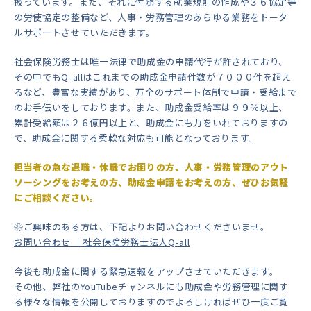
扱っています。また、それに付随する就業規則の作成や３６協定等
の労使協定の整備など、人事・労務管理のあらゆる業務をトータ
ルサポートさせていただきます。
社会保険労務士は唯一法律で助成金の申請代行が許されており、
その中でもQ-allはこれまでの助成金申請件数が７０００件を超え
るなど、豊富な実績があり、万全のサポート体制で申請・受給まで
のお手伝いをしております。また、助成金受給率は９９％以上、
累計受給額は２６億円以上と、助成金にも力をいれておりますの
で、助成金に関する柔軟な対応も可能となっております。
担当者の急な退職・休職でお困りの方、人事・労務管理のアウト
ソーシングをお考えの方、助成金申請をお考えの方、ぜひお気軽
にご相談ください。
❀ご興味のある方は、下記よりお問い合わせくださいませ。
お問い合わせ ｜社会保険労務士法人Q-all
今後も助成金に関する緊急速報をアップさせていただきます。
その他、弊社のYouTubeチャンネルにも助成金や労務管理に関す
る様々な情報を公開しておりますのでよろしければぜひ一度ご覧