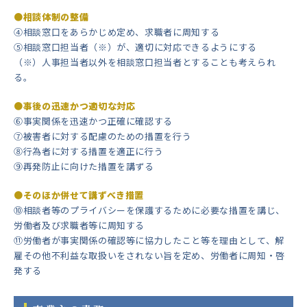
●相談体制の整備
④相談窓口をあらかじめ定め、求職者に周知する
⑤相談窓口担当者（※）が、適切に対応できるようにする
（※）人事担当者以外を相談窓口担当者とすることも考えられ
る。
●事後の迅速かつ適切な対応
⑥事実関係を迅速かつ正確に確認する
⑦被害者に対する配慮のための措置を行う
⑧行為者に対する措置を適正に行う
⑨再発防止に向けた措置を講ずる
●そのほか併せて講ずべき措置
⑩相談者等のプライバシーを保護するために必要な措置を講じ、
労働者及び求職者等に周知する
⑪労働者が事実関係の確認等に協力したこと等を理由として、解
雇その他不利益な取扱いをされない旨を定め、労働者に周知・啓
発する