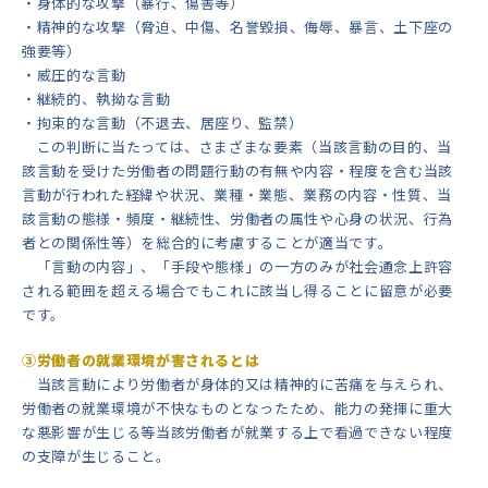
・身体的な攻撃（暴行、傷害等）
・精神的な攻撃（脅迫、中傷、名誉毀損、侮辱、暴言、土下座の
強要等）
・威圧的な言動
・継続的、執拗な言動
・拘束的な言動（不退去、居座り、監禁）
この判断に当たっては、さまざまな要素（当該言動の目的、当
該言動を受けた労働者の問題行動の有無や内容・程度を含む当該
言動が行われた経緯や状況、業種・業態、業務の内容・性質、当
該言動の態様・頻度・継続性、労働者の属性や心身の状況、行為
者との関係性等）を総合的に考慮することが適当です。
「言動の内容」、「手段や態様」の一方のみが社会通念上許容
される範囲を超える場合でもこれに該当し得ることに留意が必要
です。
③労働者の就業環境が害されるとは
当該言動により労働者が身体的又は精神的に苦痛を与えられ、
労働者の就業環境が不快なものとなったため、能力の発揮に重大
な悪影響が生じる等当該労働者が就業する上で看過できない程度
の支障が生じること。