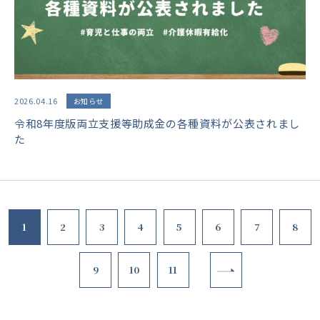
2026.04.16
お知らせ
令和8年度版両立支援等助成金の各種資料が公表されまし
た
1
2
3
4
5
6
7
8
9
10
11