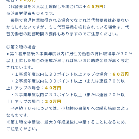
（代替要員を３人以上確保した場合には
＋
４５万円
）
※派遣労働者もＯＫです。
長期で育児休業取得される場合でなければ代替要員は必要ない
かもしれないですが、もし代替要員を検討されている場合は、代
替労働者の勤務時間の要件もありますのでご注意ください。
◎第２種の場合
➤第１種申請後３事業年度以内に男性労働者の育休取得率が３０％
以上上昇した場合の達成が早ければ早いほど助成金額が高く設定
されています。
・１事業年度以内に３０ポイント以上アップの場合：
６０万円
・２事業年度以内に３０ポイント以上（または連続７０％以
上）アップの場合：
４０万円
・３事業年度以内に３０ポイント以上（または連続７０％以
上）アップの場合：
２０万円
⇒連続７０％については、小規模の事業所への緩和措置のよう
なものです。
※第１種を申請後、最大３年経過後に申請することになるため、
ご注意ください。