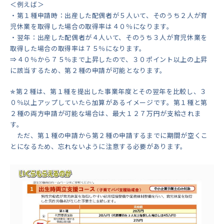
＜例えば＞
・第１種申請時：出産した配偶者が５人いて、そのうち２人が育
児休業を取得した場合の取得率は４０％になります。
・翌年：出産した配偶者が４人いて、そのうち３人が育児休業を
取得した場合の取得率は７５％になります。
⇒４０％から７５％まで上昇したので、３０ポイント以上の上昇
に該当するため、第２種の申請が可能となります。
✯第２種は、第１種を提出した事業年度とその翌年を比較し、３
０％以上アップしていたら加算があるイメージです。第１種と第
２種の両方申請が可能な場合は、
最大１２７万円
が支給されま
す。
ただ、第１種の申請から第２種の申請するまでに期間が空くこ
とになるため、忘れないように注意する必要があります。