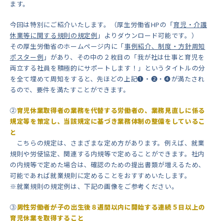
ます。
今回は特別にご紹介いたします。（厚生労働省HPの「
育児・介護
休業等に関する規則の規定例
」よりダウンロード可能です。）
その厚生労働省のホームページ内に「
事例紹介、制度・方針周知
ポスター例
」があり、その中の２枚目の「我が社は仕事と育児を
両立する社員を積極的にサポートします！」というタイトルの分
を全て埋めて周知をすると、先ほどの上記❶・❷・❹が満たされ
るので、要件を満たすことができます。
②
育児休業取得者の業務を代替する労働者の、業務見直しに係る
規定等を策定し、当該規定に基づき業務体制の整備をしているこ
と
こちらの規定は、さまざまな定め方があります。例えば、就業
規則や労使協定、関連する内規等で定めることができます。社内
の内規等で定めた場合は、確認のための提出書類が増えるため、
可能であれば就業規則に定めることをおすすめいたします。
※就業規則の規定例は、下記の画像をご参考ください。
③
男性労働者が子の出生後８週間以内に開始する連続５日以上の
育児休業を取得すること