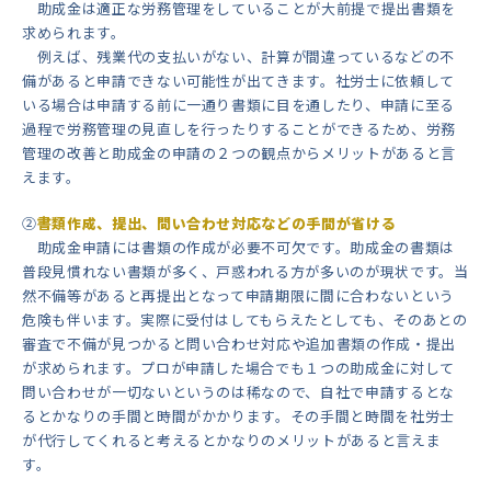
助成金は適正な労務管理をしていることが大前提で提出書類を
求められます。
例えば、残業代の支払いがない、計算が間違っているなどの不
備があると申請できない可能性が出てきます。社労士に依頼して
いる場合は申請する前に一通り書類に目を通したり、申請に至る
過程で労務管理の見直しを行ったりすることができるため、労務
管理の改善と助成金の申請の２つの観点からメリットがあると言
えます。
②
書類作成、提出、問い合わせ対応などの手間が省ける
助成金申請には書類の作成が必要不可欠です。助成金の書類は
普段見慣れない書類が多く、戸惑われる方が多いのが現状です。当
然不備等があると再提出となって申請期限に間に合わないという
危険も伴います。実際に受付はしてもらえたとしても、そのあとの
審査で不備が見つかると問い合わせ対応や追加書類の作成・提出
が求められます。プロが申請した場合でも１つの助成金に対して
問い合わせが一切ないというのは稀なので、自社で申請するとな
るとかなりの手間と時間がかかります。その手間と時間を社労士
が代行してくれると考えるとかなりのメリットがあると言えま
す。