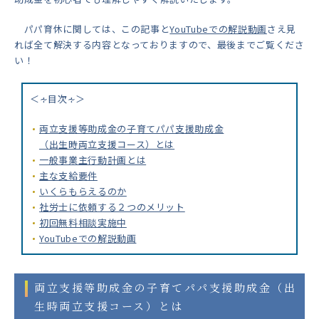
パパ育休に関しては、この記事と
YouTubeでの解説動画
さえ見
れば全て解決する内容となっておりますので、最後までご覧くださ
い！
＜∻目次∻＞
両立支援等助成金の子育てパパ支援助成金
（出生時両立支援コース）とは
一般事業主行動計画とは
主な支給要件
いくらもらえるのか
社労士に依頼する２つのメリット
初回無料相談実施中
YouTubeでの解説動画
両立支援等助成金の子育てパパ支援助成金（出
生時両立支援コース）とは