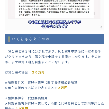
いくらもらえるのか
第１種と第２種に分かれており、第１種を申請後に一定の要件
がクリアできたら、第２種を申請をする流れになります。そのた
め、まずは第１種を目指すことになります。
◎第１種の場合：
２０万円
✯加算要件①：育児休業等に関する情報公表加算
➤両立支援のひろばで公表すると
＋
２万円
✯加算要件②：代替要員加算
➤対象労働者が育児休業している間に代替要員として新規雇用した
場合
＋
２０万円