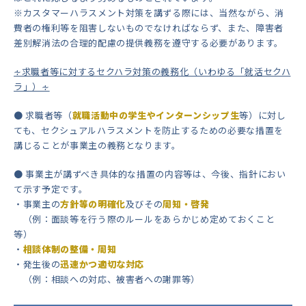
※カスタマーハラスメント対策を講ずる際には、当然ながら、消
費者の権利等を阻害しないものでなければならず、また、障害者
差別解消法の合理的配慮の提供義務を遵守する必要があります。
∻求職者等に対するセクハラ対策の義務化（いわゆる「就活セクハ
ラ」）∻
● 求職者等（
就職活動中の学生やインターンシップ生
等）に対し
ても、セクシュアルハラスメントを防止するための必要な措置を
講じることが事業主の義務となります。
● 事業主が講ずべき具体的な措置の内容等は、今後、指針におい
て示す予定です。
・事業主の
方針等の明確化
及びその
周知・啓発
（例：面談等を行う際のルールをあらかじめ定めておくこと
等）
・
相談体制の整備・周知
・発生後の
迅速かつ適切な対応
（例：相談への対応、被害者への謝罪等）