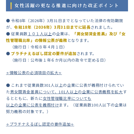
女性活躍の更なる推進に向けた改正ポイント
● 令和8年（2026年）3月31日までとなっていた法律の有効期限
が、
令和18年（2036年）3月31日までに延長
されました。
● 従業員数
１０１人以上
の企業は、
「男女間賃金差異」及び「女
性管理職比率」の情報公表が義務
となります。
（施行日：令和８年４月１日）
●
プラチナえるぼし認定の要件が追加
されます。
（施行日：公布後１年６か月以内の政令で定める日）
∻情報公表の必須項目の拡大∻
● これまで従業員数301人以上の企業に公表が義務付けられてい
た
男女間賃金差異について、101人以上の企業に公表義務を拡大
す
るとともに、新たに
女性管理職比率についても
以上の企業に公表を義務付け
ます。（従業員数100人以下の企業は
努力義務の対象です。）
∻プラチナえるぼし認定の要件追加∻