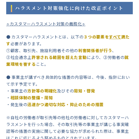
ハラスメント対策強化に向けた改正ポイント
∻カスタマーハラスメント対策の義務化∻
● カスタマーハラスメントとは、以下の
３つの要素を
すべて
満た
す
必要があります。
①顧客、取引先、施設利用者その他の
利害関係者が行う
、
②社会通念上
許容される範囲を超えた言動
により、③労働者の
就
業環境を害する
こと。
● 事業主が講ずべき具体的な措置の内容等は、今後、指針におい
て示す予定です。
・事業主の
方針等の明確化
及びその
周知・啓発
・
相談体制の整備・周知
・発生後の
迅速かつ適切な対応・抑止のための措置
※自社の労働者が取引先等の他社の労働者に対してカスタマーハ
ラスメントを行った場合、その取引先等の事業主が講じる事実確
認等の措置の実施に関して必要な協力が求められた際は、事業主
はこれに応じるよう努めるものとされています。