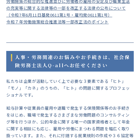
労働施策の総合的な推進並びに労働者の雇用の安定及び職業生活
の充実等に関する法律等の一部を改正する法律の公布について
（令和7年6月11日基発0611第1号・雇均発0611第1号）
令和７年労働施策総合推進法等一部改正法のポイント
人事・労務関連のお悩みやお手続きは、社会保
険労務士法人Q-allへお任せください
私たちは企業が活動していく上で必要な３要素である「ヒト」
「モノ」「カネ」のうちの、「ヒト」の問題に関するプロフェッ
ショナルです。
給与計算や従業員の雇用や退職で発生する保険関係等のお手続き
をはじめ、職場で発生するさまざまな労働問題のコンサルティン
グ等を行うほか、公的年金に関する唯一の国家資格者として年金
に関する相談にも応じ、雇用や労働にまつわる問題を幅広く取り
扱っています。また、それに付随する就業規則の作成や３６協定等