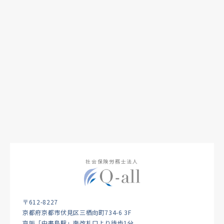
社会保険労務士法人
〒612-8227
京都府京都市伏見区三栖向町734-6 3F
京阪「中書島駅」南改札口より徒歩1分