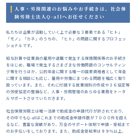
人事・労務関連のお悩みやお手続きは、社会保
険労務士法人Q-allへお任せください
私たちは企業が活動していく上で必要な３要素である「ヒト」
「モノ」「カネ」のうちの、「ヒト」の問題に関するプロフェッ
ショナルです。
給与計算や従業員の雇用や退職で発生する保険関係等のお手続き
をはじめ、職場で発生するさまざまな労働問題のコンサルティン
グ等を行うほか、公的年金に関する唯一の国家資格者として年金
に関する相談にも応じ、雇用や労働にまつわる問題を幅広く取り
扱っています。また、それに付随する就業規則の作成や３６協定等
の労使協定の整備など、人事・労務管理のあらゆる業務をトータ
ルサポートさせていただきます。
社会保険労務士は唯一法律で助成金の申請代行が許されており、
その中でもQ-allはこれまでの助成金申請件数が７０００件を超え
るなど、豊富な実績があり、万全のサポート体制で申請・受給まで
のお手伝いをしております。また、助成金受給率は９９％以上、