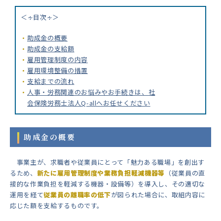
＜∻目次∻＞
助成金の概要
助成金の支給額
雇用管理制度の内容
雇用環境整備の措置
支給までの流れ
人事・労務関連のお悩みやお手続きは、社
会保険労務士法人Q-allへお任せください
助成金の概要
事業主が、求職者や従業員にとって「魅力ある職場」を創出す
るため、
新たに雇用管理制度や業務負担軽減機器等
（従業員の直
接的な作業負担を軽減する機器・設備等）を導入し、その適切な
運用を経て
従業員の離職率の低下
が図られた場合に、取組内容に
応じた額を支給するものです。