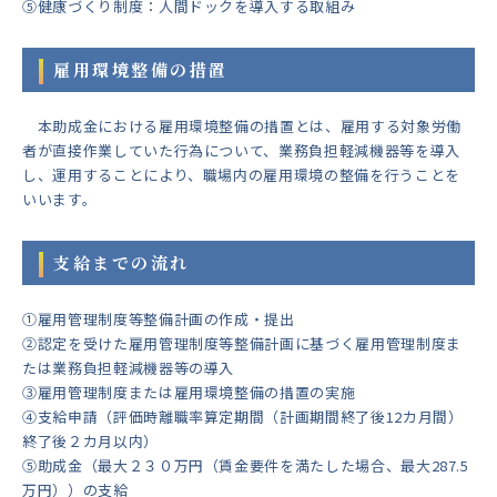
⑤健康づくり制度：人間ドックを導入する取組み
雇用環境整備の措置
本助成金における雇用環境整備の措置とは、雇用する対象労働
者が直接作業していた行為について、業務負担軽減機器等を導入
し、運用することにより、職場内の雇用環境の整備を行うことを
いいます。
支給までの流れ
①雇用管理制度等整備計画の作成・提出
②認定を受けた雇用管理制度等整備計画に基づく雇用管理制度ま
たは業務負担軽減機器等の導入
③雇用管理制度または雇用環境整備の措置の実施
④支給申請（評価時離職率算定期間（計画期間終了後12カ月間）
終了後２カ月以内）
⑤助成金（最大２３０万円（賃金要件を満たした場合、最大287.5
万円））の支給