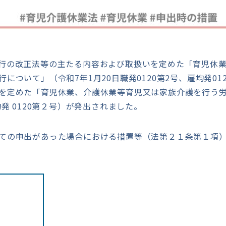
行の改正法等の主たる内容および取扱いを定めた「育児休
について」（令和7年1月20日職発0120第2号、雇均発01
を定めた「育児休業、介護休業等育児又は家族介護を行う
発 0120第２号）が発出されました。
ての申出があった場合における措置等（法第２１条第１項