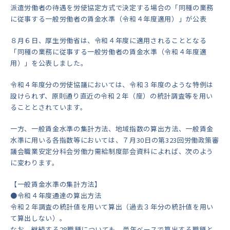
派遣労働者の待遇を労使協定方式で決定する場合の「同種の業務
に従事する一般労働者の賃金水準（令和４年度適用）」が公表
８月６日、厚生労働省は、令和４年度に適用されることとなる
「同種の業務に従事する一般労働者の賃金水準（令和４年度適
用）」を公表しました。
令和４年度分の労使協議においては、令和３年度のような特例は
設けられず、原則通り直近の令和２年（度）の統計調査等を用い
ることとされています。
一方、一般賃金水準の集計方法、地域指数の算出方法、一般賃金
水準に用いる各指数等においては、７月30日の第323回労働政策審
議会職業安定分科会労働力需給制度部会資料によれば、次のよう
に変わります。
【一般賃金水準の集計方法】
●令和４年度通達の算出方法
令和２年調査の統計値を用いて算出（過去３年分の統計値を用い
て算出しない）。
なお、継続する28職種についても、単年ベースで算出する職種と