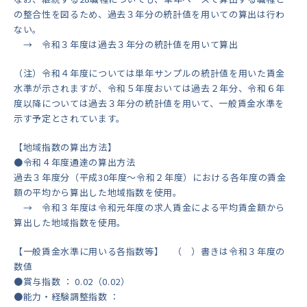
の整合性を図るため、過去３年分の統計値を用いての算出は行わ
ない。
→ 令和３年度は過去３年分の統計値を用いて算出
（注）令和４年度については単年サンプルの統計値を用いた賃金
水準が示されますが、令和５年度おいては過去２年分、令和６年
度以降については過去３年分の統計値を用いて、一般賃金水準を
示す予定とされています。
【地域指数の算出方法】
●令和４年度通達の算出方法
過去３年度分（平成30年度～令和２年度）における各年度の賃金
額の平均から算出した地域指数を使用。
→ 令和３年度は令和元年度の求人賃金による平均賃金額から
算出した地域指数を使用。
【一般賃金水準に用いる各指数等】 （ ）書きは令和３年度の
数値
●賞与指数 ： 0.02（0.02）
●能力・経験調整指数 ：