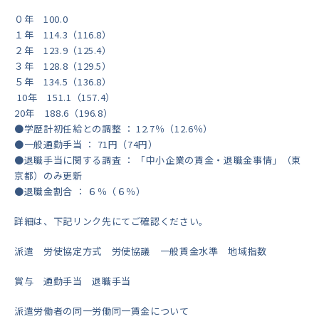
０年 100.0
１年 114.3（116.8）
２年 123.9（125.4）
３年 128.8（129.5）
５年 134.5（136.8）
10年 151.1（157.4）
20年 188.6（196.8）
●学歴計初任給との調整 ： 12.7％（12.6％）
●一般通勤手当 ： 71円（74円）
●退職手当に関する調査 ： 「中小企業の賃金・退職金事情」（東
京都）のみ更新
●退職金割合 ： ６％（６％）
詳細は、下記リンク先にてご確認ください。
派遣 労使協定方式 労使協議 一般賃金水準 地域指数
賞与 通勤手当 退職手当
派遣労働者の同一労働同一賃金について