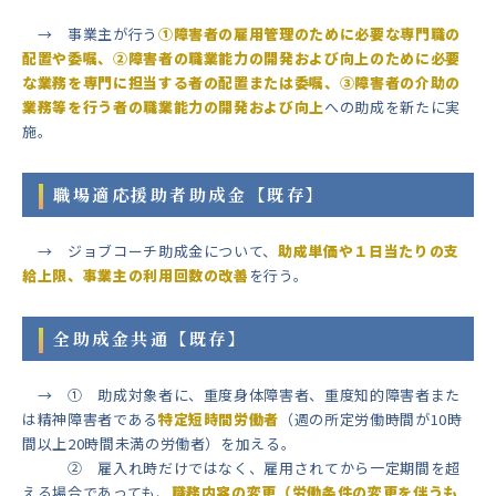
→ 事業主が行う
①障害者の雇用管理のために必要な専門職の
配置や委嘱、②障害者の職業能力の開発および向上のために必要
な業務を専門に担当する者の配置または委嘱、③障害者の介助の
業務等を行う者の職業能力の開発および向上
への助成を新たに実
施。
職場適応援助者助成金【既存】
→ ジョブコーチ助成金について、
助成単価や１日当たりの支
給上限、事業主の利用回数の改善
を行う。
全助成金共通【既存】
→ ① 助成対象者に、重度身体障害者、重度知的障害者また
は精神障害者である
特定短時間労働者
（週の所定労働時間が10時
間以上20時間未満の労働者）を加える。
② 雇入れ時だけではなく、雇用されてから一定期間を超
える場合であっても、
職務内容の変更（労働条件の変更を伴うも