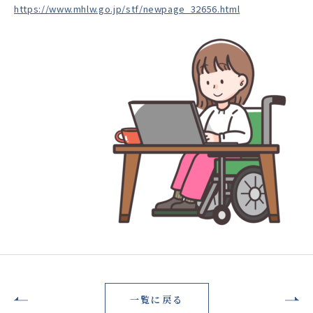
https://www.mhlw.go.jp/stf/newpage_32656.html
一覧に戻る