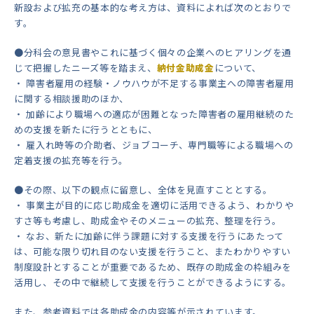
新設および拡充の基本的な考え方は、資料によれば次のとおりで
す。
●分科会の意見書やこれに基づく個々の企業へのヒアリングを通
じて把握したニーズ等を踏まえ、
納付金助成金
について、
・ 障害者雇用の経験・ノウハウが不足する事業主への障害者雇用
に関する相談援助のほか、
・ 加齢により職場への適応が困難となった障害者の雇用継続のた
めの支援を新たに行うとともに、
・ 雇入れ時等の介助者、ジョブコーチ、専門職等による職場への
定着支援の拡充等を行う。
●その際、以下の観点に留意し、全体を見直すこととする。
・ 事業主が目的に応じ助成金を適切に活用できるよう、わかりや
すさ等も考慮し、助成金やそのメニューの拡充、整理を行う。
・ なお、新たに加齢に伴う課題に対する支援を行うにあたって
は、可能な限り切れ目のない支援を行うこと、またわかりやすい
制度設計とすることが重要であるため、既存の助成金の枠組みを
活用し、その中で継続して支援を行うことができるようにする。
また、参考資料では各助成金の内容等が示されています。