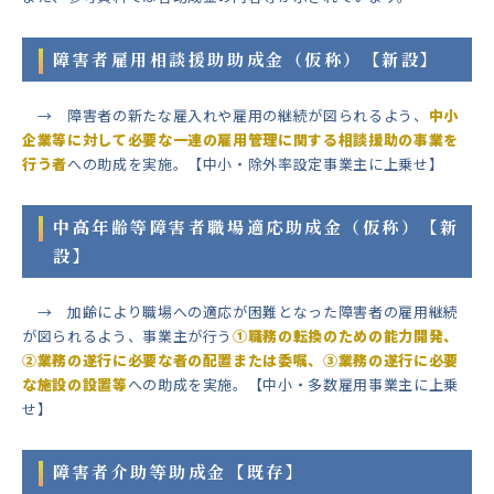
障害者雇用相談援助助成金（仮称）【新設】
→ 障害者の新たな雇入れや雇用の継続が図られるよう、
中小
企業等に対して必要な一連の雇用管理に関する相談援助の事業を
行う者
への助成を実施。【中小・除外率設定事業主に上乗せ】
中高年齢等障害者職場適応助成金（仮称）【新
設】
→ 加齢により職場への適応が困難となった障害者の雇用継続
が図られるよう、事業主が行う
①職務の転換のための能力開発、
②業務の遂行に必要な者の配置または委嘱、③業務の遂行に必要
な施設の設置等
への助成を実施。【中小・多数雇用事業主に上乗
せ】
障害者介助等助成金【既存】