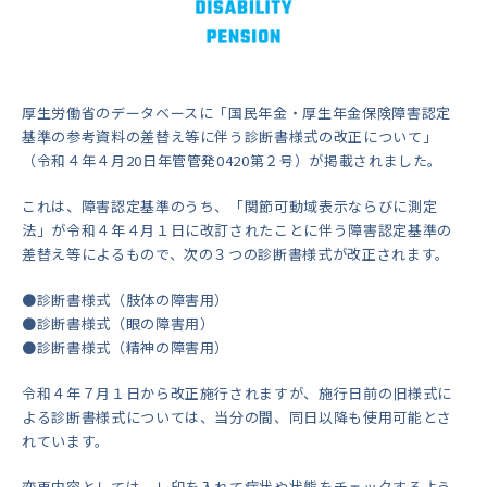
厚生労働省のデータベースに「国民年金・厚生年金保険障害認定
基準の参考資料の差替え等に伴う診断書様式の改正について」
（令和４年４月20日年管管発0420第２号）が掲載されました。
これは、障害認定基準のうち、「関節可動域表示ならびに測定
法」が令和４年４月１日に改訂されたことに伴う障害認定基準の
差替え等によるもので、次の３つの診断書様式が改正されます。
●診断書様式（肢体の障害用）
●診断書様式（眼の障害用）
●診断書様式（精神の障害用）
令和４年７月１日から改正施行されますが、施行日前の旧様式に
よる診断書様式については、当分の間、同日以降も使用可能とさ
れています。
変更内容としては、レ印を入れて病状や状態をチェックするよう