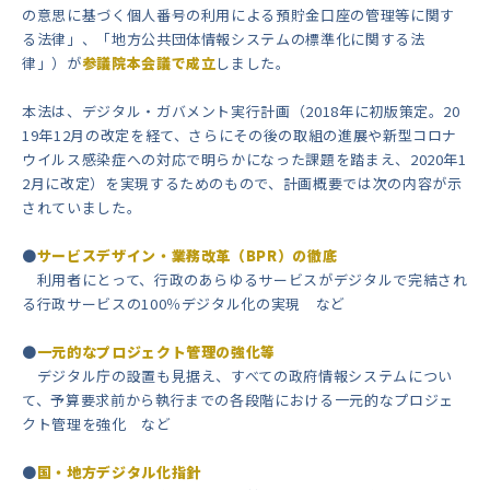
の意思に基づく個人番号の利用による預貯金口座の管理等に関す
る法律」、「地方公共団体情報システムの標準化に関する法
律」）が
参議院本会議で成立
しました。
本法は、デジタル・ガバメント実行計画（2018年に初版策定。20
19年12月の改定を経て、さらにその後の取組の進展や新型コロナ
ウイルス感染症への対応で明らかになった課題を踏まえ、2020年1
2月に改定）を実現するためのもので、計画概要では次の内容が示
されていました。
●
サービスデザイン・業務改革（BPR）の徹底
利用者にとって、行政のあらゆるサービスがデジタルで完結され
る行政サービスの100％デジタル化の実現 など
●
一元的なプロジェクト管理の強化等
デジタル庁の設置も見据え、すべての政府情報システムについ
て、予算要求前から執行までの各段階における一元的なプロジェ
クト管理を強化 など
●
国・地方デジタル化指針