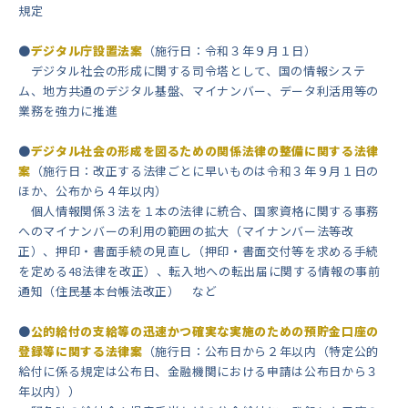
規定
●
デジタル庁設置法案
（施行日：令和３年９月１日）
デジタル社会の形成に関する司令塔として、国の情報システ
ム、地方共通のデジタル基盤、マイナンバー、データ利活用等の
業務を強力に推進
●
デジタル社会の形成を図るための関係法律の整備に関する法律
案
（施行日：改正する法律ごとに早いものは令和３年９月１日の
ほか、公布から４年以内）
個人情報関係３法を１本の法律に統合、国家資格に関する事務
へのマイナンバーの利用の範囲の拡大（マイナンバー法等改
正）、押印・書面手続の見直し（押印・書面交付等を求める手続
を定める48法律を改正）、転入地への転出届に関する情報の事前
通知（住民基本台帳法改正） など
●
公的給付の支給等の迅速かつ確実な実施のための預貯金口座の
登録等に関する法律案
（施行日：公布日から２年以内（特定公的
給付に係る規定は公布日、金融機関における申請は公布日から３
年以内））