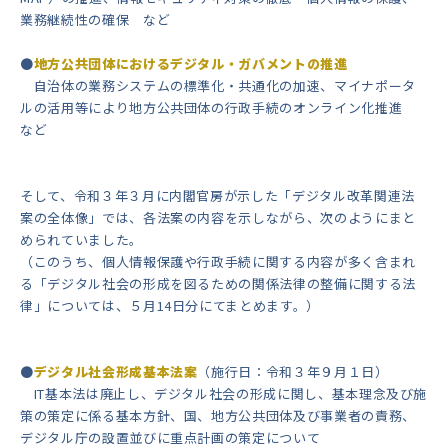
業務継続性の確保 など
●
地方公共団体におけるデジタル・ガバメントの推進
自治体の業務システムの標準化・共通化の加速、マイナポータ
ルの活用等により地方公共団体の行政手続のオンライン化推進
など
そして、令和３年３月に内閣官房が示した「デジタル改革関連法
案の全体像」では、各法案の内容を示しながら、次のようにまと
められていました。
（このうち、個人情報保護や行政手続に関する内容が多く含まれ
る「デジタル社会の形成を図るための関係法律の整備に関する法
律」については、５月14日分にてまとめます。）
●
デジタル社会形成基本法案
（施行日：令和３年９月１日）
IT基本法は廃止し、デジタル社会の形成に関し、基本理念及び施
策の策定に係る基本方針、国、地方公共団体及び事業者の責務、
デジタル庁の設置並びに重点計画の策定について