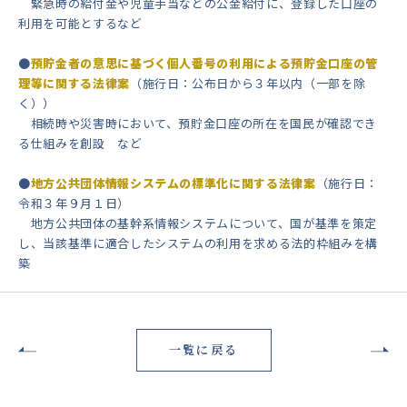
緊急時の給付金や児童手当などの公金給付に、登録した口座の
利用を可能とするなど
●
預貯金者の意思に基づく個人番号の利用による預貯金口座の管
理等に関する法律案
（施行日：公布日から３年以内（一部を除
く））
相続時や災害時において、預貯金口座の所在を国民が確認でき
る仕組みを創設 など
●
地方公共団体情報システムの標準化に関する法律案
（施行日：
令和３年９月１日）
地方公共団体の基幹系情報システムについて、国が基準を策定
し、当該基準に適合したシステムの利用を求める法的枠組みを構
築
一覧に戻る