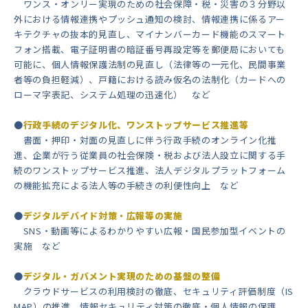
ワンス・オンリー実現のための社会保障・税・災害の３分野以
外における情報連携やプッシュ通知の検討、情報連携に係るアー
キテクチャの抜本的見直し、マイナンバーカード機能のスマート
フォン搭載、電子証明書の暗証番号再設定等を郵便局においても
可能に、個人情報保護法制の見直し（法律等の一元化、民間事業
者等の負担軽減）、戸籍における読み仮名の法制化（カードへの
ローマ字表記、システム処理の迅速化） など
●
行政手続のデジタル化、ワンストップサービス推進等
書面・押印・対面の見直しに伴う行政手続のオンライン化推
進、企業が行う従業員の社会保険・税および法人設立に関する手
続のワンストップサービス推進、法人デジタルプラットフォーム
の機能拡充による法人等の手続きの利便性向上 など
●
デジタルデバイド対策・広報等の実施
SNS・動画等によるわかりやすい広報・国民参加型イベントの
実施 など
●
デジタル・ガバメント実現のための基盤の整備
クラウドサービスの利用検討の徹底、セキュリティ評価制度（IS
MAP）の推進、情報セキュリティ対策の徹底・個人情報の保護、