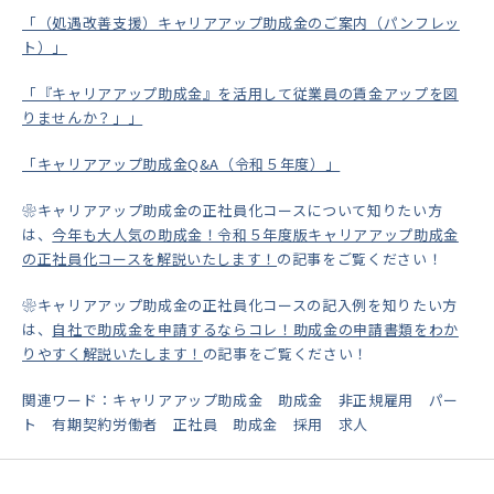
「（処遇改善支援）キャリアアップ助成金のご案内（パンフレッ
ト）」
「『キャリアアップ助成金』を活用して従業員の賃金アップを図
りませんか？」」
「キャリアアップ助成金Q&A（令和５年度）」
❀
キャリアアップ助成金の正社員化コースについて知りたい方
は、
今年も大人気の助成金！令和５年度版キャリアアップ助成金
の正社員化コースを解説いたします！
の記事をご覧ください！
❀キャリアアップ助成金の正社員化コースの記入例を知りたい方
は、
自社で助成金を申請するならコレ！助成金の申請書類をわか
りやすく解説いたします！
の記事をご覧ください！
関連ワード：キャリアアップ助成金 助成金 非正規雇用 パー
ト 有期契約労働者 正社員 助成金 採用 求人