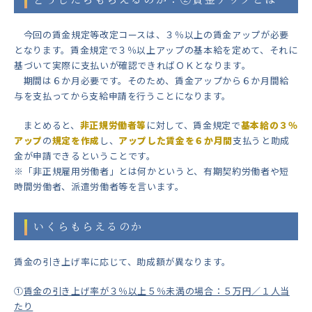
今回の賃金規定等改定コースは、３％以上の賃金アップが必要
となります。賃金規定で３％以上アップの基本給を定めて、それに
基づいて実際に支払いが確認できればＯＫとなります。
期間は６か月必要です。そのため、賃金アップから６か月間給
与を支払ってから支給申請を行うことになります。
まとめると、
非正規労働者等
に対して、賃金規定で
基本給の３％
アップ
の
規定を作成
し、
アップした賃金を６か月間
支払うと助成
金が申請できるということです。
※
「非正規雇用労働者」とは何かというと、有期契約労働者や短
時間労働者、派遣労働者等を言います。
いくらもらえるのか
賃金の引き上げ率に応じて、助成額が異なります。
①
賃金の引き上げ率が３％以上５％未満の場合：５万円／１人当
たり