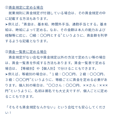
②
賃金規定に定める場合
就業規則に賃金規定が付随している場合は、その賃金規定の中
に記載する方法もあります。
➤例えば、“賃金は、基本給、時間外手当、通勤手当とする。基本
給は、時給によって定める。なお、その金額は本人の能力および
経験等に応じ、〇級：〇〇円とする”というように、賃金額を列挙
するような記載となります。
③
賃金一覧表に定める場合
賃金規定がない会社や賃金規定以外の方法で定めたい等の場合
は、賃金一覧表を作成する方法もあります。賃金一覧表で定める
場合は、【等級別】や【個人別】で分けることもできます。
➤例えば、等級別の場合は、“１級：〇〇〇円、２級：〇〇〇円、
３級：〇〇〇円”というように、等級ごとに賃金を定める必要があ
ります。個人別の場合は、“〇〇さん：〇〇〇円、✕✕さん：✕✕✕
円”というように、名前は匿名でも大丈夫ですが、個人ごとに定め
ることもできます。
「そもそも賃金規定なんかない」という会社でも安心してくださ
い！