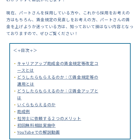
現在、パートさんを採用している方や、これから採用をお考えの
方はもちろん、賃金規定の見直しをお考えの方、パートさんの賃
金を上げようか迷っている方は、知っておいて損はない内容となっ
ておりますので、ぜひご覧ください！
＜∻目次∻＞
キャリアアップ助成金の賃金規定等改定コ
ースとは
どうしたらもらえるのか：①賃金規定等の
適用とは
どうしたらもらえるのか：②賃金アップと
は
いくらもらえるのか
助成例
社労士に依頼する２つのメリット
初回無料相談実施中
YouTubeでの解説動画