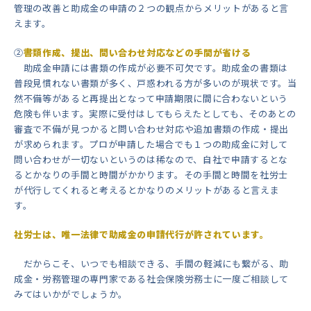
管理の改善と助成金の申請の２つの観点からメリットがあると言
えます。
②
書類作成、提出、問い合わせ対応などの手間が省ける
助成金申請には書類の作成が必要不可欠です。助成金の書類は
普段見慣れない書類が多く、戸惑われる方が多いのが現状です。当
然不備等があると再提出となって申請期限に間に合わないという
危険も伴います。実際に受付はしてもらえたとしても、そのあとの
審査で不備が見つかると問い合わせ対応や追加書類の作成・提出
が求められます。プロが申請した場合でも１つの助成金に対して
問い合わせが一切ないというのは稀なので、自社で申請するとな
るとかなりの手間と時間がかかります。その手間と時間を社労士
が代行してくれると考えるとかなりのメリットがあると言えま
す。
社労士は、唯一法律で助成金の申請代行が許されています。
だからこそ、いつでも相談できる、手間の軽減にも繋がる、助
成金・労務管理の専門家である社会保険労務士に一度ご相談して
みてはいかがでしょうか。