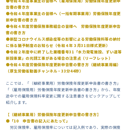
●令和４年度事業主の皆様へ（雇用保険用）労働保険年度更新申
告書の書き方
●令和４年度事業主の皆様へ（一括有期事業用）労働保険年度更
新申告書の書き方
●令和４年度労働保険事務組合の皆様へ 労働保険年度更新申告
書の書き方
●新型コロナウイルス感染症等の影響による労働保険料等の納付
に係る猶予制度のお知らせ（令和４年３月31日様式更新）
●令和２年度中に終了した業種番号31「水力発電施設、ずい道等
新設事業」の元請工事がある場合の注意点（リーフレット）
●令和４年度労働保険年度更新申告書の書き方（継続事業用編）
（厚生労働省動画チャンネル・33分44秒）
ここでは、「（継続事業用）労働保険年度更新申告書の書き方」
「（雇用保険用）労働保険年度更新申告書の書き方」から、年度
途中での雇用保険料率変更に関する注意書きをピックアップして
紹介します。
【（継続事業用）労働保険年度更新申告書の書き方】
●「10 申告書の記入にあたって」
労災保険率、雇用保険率については記入例であり、実際の保険