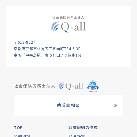
社会保険労務士法人
〒612-8227
京都府京都市伏見区三栖向町734-6 3F
京阪「中書島駅」南改札口より徒歩1分
社会保険労務士法人
助成金相談
TOP
就業規則の作成
労務相談
給与計算