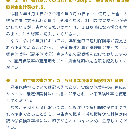
●「１ 申告書作成までの流れ」の「Step１ 確定保険料算定基
礎賃金集計表の作成」
令和３年４月１日から令和４年３月31日までに使用した全ての
被保険者に支払われた賃金（令和４年３月31日までに支払いが確
定しているが、実際の支払いは同年４月１日以降になる場合も含
みます。）の総額に記入してください。
なお、令和４年度においては、年度途中で雇用保険率が変更さ
れる予定であることから、「確定保険料算定基礎賃金集計表」に
概算保険料（雇用保険分）算定内訳の記載欄を設けておりますの
で、雇用保険率の適用期間ごとに賃金総額の見込額を記入してく
ださい。
●「８ 申告書の書き方」の「令和３年度確定保険料の計算例」
雇用保険率については記入例であり、実際の保険料の計算にあ
たっては、確定保険料は申告書に印字されている保険料率を使用
してください。
なお、令和４年度においては、年度途中で雇用保険率が変更さ
れる予定であることから、申告書の概算・増加概算保険料算定内
訳の⑬保険料率欄には、印字がされていないため、注意してくだ
さい。