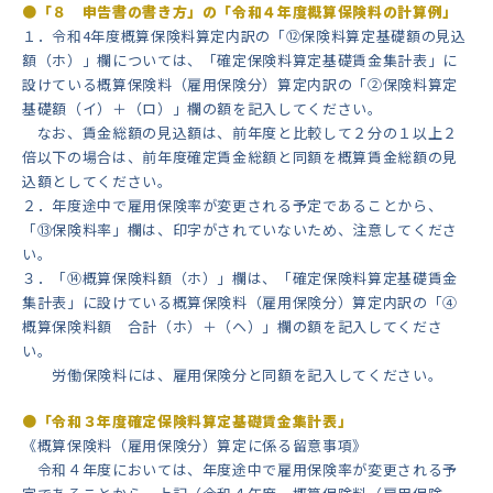
●「８ 申告書の書き方」の「令和４年度概算保険料の計算例」
１．令和4年度概算保険料算定内訳の「⑫保険料算定基礎額の見込
額（ホ）」欄については、「確定保険料算定基礎賃金集計表」に
設けている概算保険料（雇用保険分）算定内訳の「②保険料算定
基礎額（イ）＋（ロ）」欄の額を記入してください。
なお、賃金総額の見込額は、前年度と比較して２分の１以上２
倍以下の場合は、前年度確定賃金総額と同額を概算賃金総額の見
込額としてください。
２．年度途中で雇用保険率が変更される予定であることから、
「⑬保険料率」欄は、印字がされていないため、注意してくださ
い。
３．「⑭概算保険料額（ホ）」欄は、「確定保険料算定基礎賃金
集計表」に設けている概算保険料（雇用保険分）算定内訳の「④
概算保険料額 合計（ホ）＋（ヘ）」欄の額を記入してくださ
い。
労働保険料には、雇用保険分と同額を記入してください。
●「令和３年度確定保険料算定基礎賃金集計表」
《概算保険料（雇用保険分）算定に係る留意事項》
令和４年度においては、年度途中で雇用保険率が変更される予