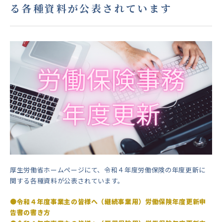
る各種資料が公表されています
厚生労働省ホームページにて、令和４年度労働保険の年度更新に
関する各種資料が公表されています。
●令和４年度事業主の皆様へ（継続事業用）労働保険年度更新申
告書の書き方