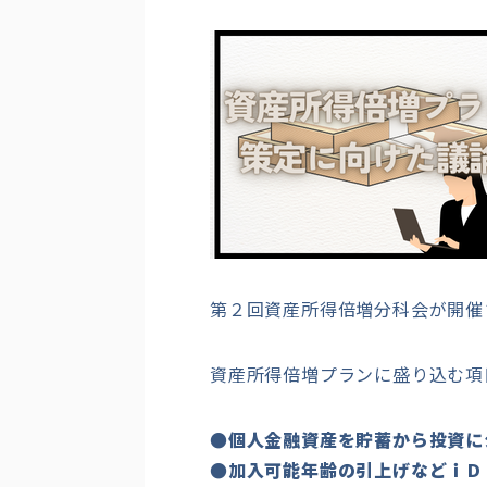
第２回資産所得倍増分科会が開催
資産所得倍増プランに盛り込む項
●個人金融資産を貯蓄から投資に
●加入可能年齢の引上げなどｉＤ