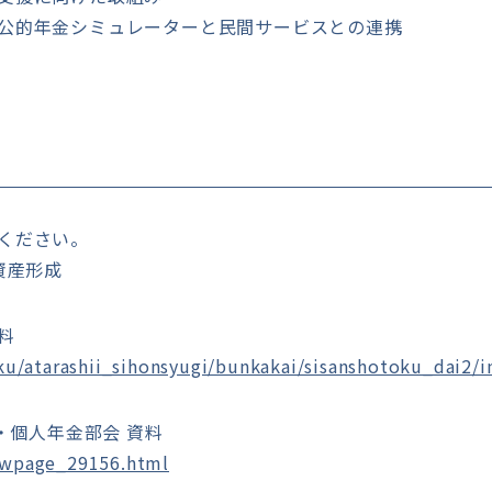
公的年金シミュレーターと民間サービスとの連携
ください。
資産形成
料
aku/atarashii_sihonsyugi/bunkakai/sisanshotoku_dai2/
・個人年金部会 資料
ewpage_29156.html